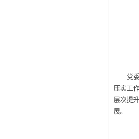
党
压实工
层次提
展。