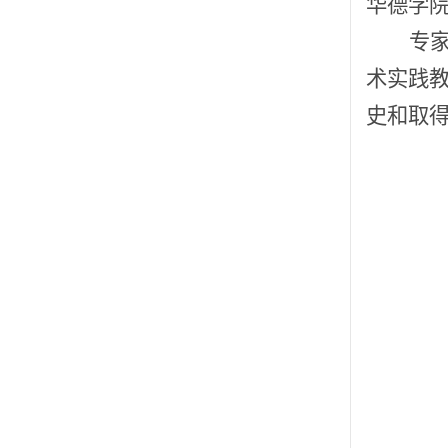
华德学
专
术实践
史和取