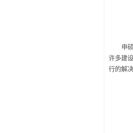
申
许多建
行的解