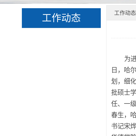
工作动态
工作动态
为
日，哈
划，细
批硕士
任、一
春生，
书记宋